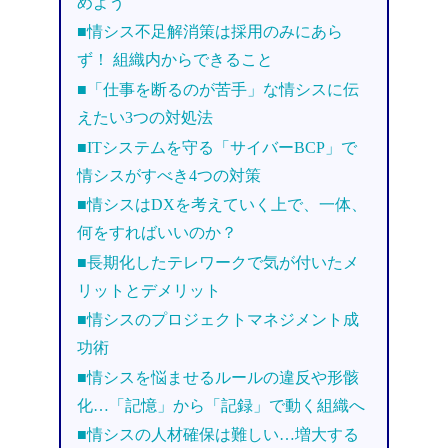
めよう
■情シス不足解消策は採用のみにあら
ず！ 組織内からできること
■「仕事を断るのが苦手」な情シスに伝
えたい3つの対処法
■ITシステムを守る「サイバーBCP」で
情シスがすべき4つの対策
■情シスはDXを考えていく上で、一体、
何をすればいいのか？
■長期化したテレワークで気が付いたメ
リットとデメリット
■情シスのプロジェクトマネジメント成
功術
■情シスを悩ませるルールの違反や形骸
化…「記憶」から「記録」で動く組織へ
■情シスの人材確保は難しい…増大する