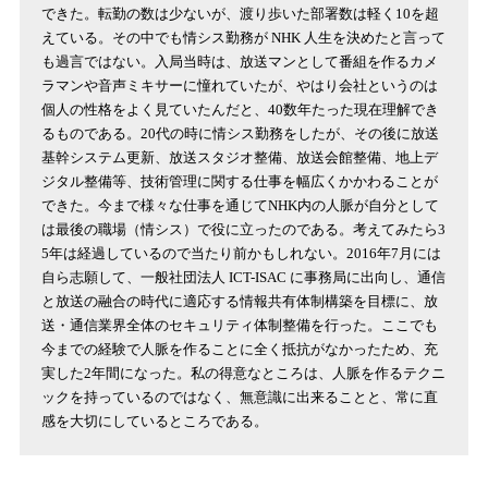
できた。転勤の数は少ないが、渡り歩いた部署数は軽く10を超
えている。その中でも情シス勤務が NHK 人生を決めたと言って
も過言ではない。入局当時は、放送マンとして番組を作るカメ
ラマンや音声ミキサーに憧れていたが、やはり会社というのは
個人の性格をよく見ていたんだと、40数年たった現在理解でき
るものである。20代の時に情シス勤務をしたが、その後に放送
基幹システム更新、放送スタジオ整備、放送会館整備、地上デ
ジタル整備等、技術管理に関する仕事を幅広くかかわることが
できた。今まで様々な仕事を通じてNHK内の人脈が自分として
は最後の職場（情シス）で役に立ったのである。考えてみたら3
5年は経過しているので当たり前かもしれない。2016年7月には
自ら志願して、一般社団法人 ICT-ISAC に事務局に出向し、通信
と放送の融合の時代に適応する情報共有体制構築を目標に、放
送・通信業界全体のセキュリティ体制整備を行った。ここでも
今までの経験で人脈を作ることに全く抵抗がなかったため、充
実した2年間になった。私の得意なところは、人脈を作るテクニ
ックを持っているのではなく、無意識に出来ることと、常に直
感を大切にしているところである。