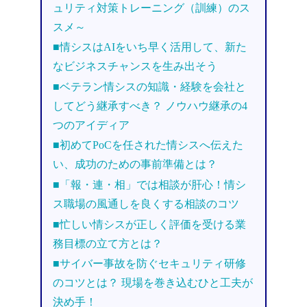
ュリティ対策トレーニング（訓練）のス
スメ～
■情シスはAIをいち早く活用して、新た
なビジネスチャンスを生み出そう
■ベテラン情シスの知識・経験を会社と
してどう継承すべき？ ノウハウ継承の4
つのアイディア
■初めてPoCを任された情シスへ伝えた
い、成功のための事前準備とは？
■「報・連・相」では相談が肝心！情シ
ス職場の風通しを良くする相談のコツ
■忙しい情シスが正しく評価を受ける業
務目標の立て方とは？
■サイバー事故を防ぐセキュリティ研修
のコツとは？ 現場を巻き込むひと工夫が
決め手！