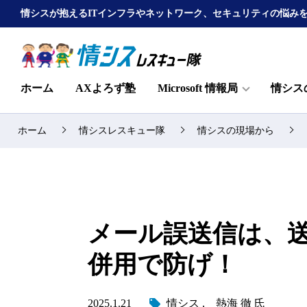
情シスが抱えるITインフラやネットワーク、セキュリティの悩み
ホーム
AXよろず塾
Microsoft 情報局
情シス
ホーム
情シスレスキュー隊
情シスの現場から
メール誤送信は、
併用で防げ！
2025.1.21
情シス
熱海 徹 氏