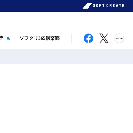
読
ソフクリ365倶楽部