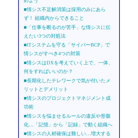
めよう
■情シス不足解消策は採用のみにあら
ず！ 組織内からできること
■「仕事を断るのが苦手」な情シスに伝
えたい3つの対処法
■ITシステムを守る「サイバーBCP」で
情シスがすべき4つの対策
■情シスはDXを考えていく上で、一体、
何をすればいいのか？
■長期化したテレワークで気が付いたメ
リットとデメリット
■情シスのプロジェクトマネジメント成
功術
■情シスを悩ませるルールの違反や形骸
化…「記憶」から「記録」で動く組織へ
■情シスの人材確保は難しい…増大する