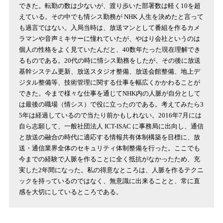
できた。転勤の数は少ないが、渡り歩いた部署数は軽く10を超
えている。その中でも情シス勤務が NHK 人生を決めたと言って
も過言ではない。入局当時は、放送マンとして番組を作るカメ
ラマンや音声ミキサーに憧れていたが、やはり会社というのは
個人の性格をよく見ていたんだと、40数年たった現在理解でき
るものである。20代の時に情シス勤務をしたが、その後に放送
基幹システム更新、放送スタジオ整備、放送会館整備、地上デ
ジタル整備等、技術管理に関する仕事を幅広くかかわることが
できた。今まで様々な仕事を通じてNHK内の人脈が自分として
は最後の職場（情シス）で役に立ったのである。考えてみたら3
5年は経過しているので当たり前かもしれない。2016年7月には
自ら志願して、一般社団法人 ICT-ISAC に事務局に出向し、通信
と放送の融合の時代に適応する情報共有体制構築を目標に、放
送・通信業界全体のセキュリティ体制整備を行った。ここでも
今までの経験で人脈を作ることに全く抵抗がなかったため、充
実した2年間になった。私の得意なところは、人脈を作るテクニ
ックを持っているのではなく、無意識に出来ることと、常に直
感を大切にしているところである。