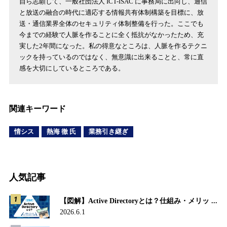
自ら志願して、一般社団法人 ICT-ISAC に事務局に出向し、通信
と放送の融合の時代に適応する情報共有体制構築を目標に、放
送・通信業界全体のセキュリティ体制整備を行った。ここでも
今までの経験で人脈を作ることに全く抵抗がなかったため、充
実した2年間になった。私の得意なところは、人脈を作るテクニ
ックを持っているのではなく、無意識に出来ることと、常に直
感を大切にしているところである。
関連キーワード
情シス
熱海 徹 氏
業務引き継ぎ
人気記事
【図解】Active Directoryとは？仕組み・メリッ ...
2026.6.1