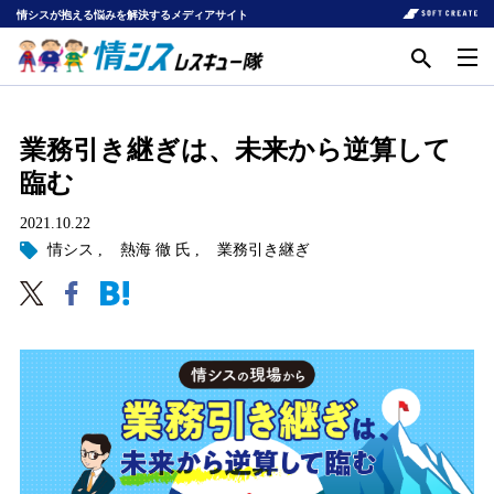
情シスが抱える悩みを解決するメディアサイト
業務引き継ぎは、未来から逆算して
臨む
2021.10.22
情シス
熱海 徹 氏
業務引き継ぎ