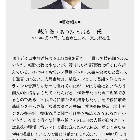
■著者紹介■
熱海 徹（あつみ とおる） 氏
1959年7月23日、仙台市生まれ、東京都在住
40年近く日本放送協会 NHK に籍を置き、一貫して技術畑を歩ん
できた。転勤の数は少ないが、渡り歩いた部署数は軽く10を超
えている。その中でも情シス勤務が NHK 人生を決めたと言って
も過言ではない。入局当時は、放送マンとして番組を作るカメ
ラマンや音声ミキサーに憧れていたが、やはり会社というのは
個人の性格をよく見ていたんだと、40数年たった現在理解でき
るものである。20代の時に情シス勤務をしたが、その後に放送
基幹システム更新、放送スタジオ整備、放送会館整備、地上デ
ジタル整備等、技術管理に関する仕事を幅広くかかわることが
できた。今まで様々な仕事を通じてNHK内の人脈が自分として
は最後の職場（情シス）で役に立ったのである。考えてみたら3
5年は経過しているので当たり前かもしれない。2016年7月には