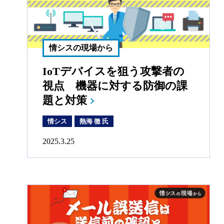
情シスの現場から
IoTデバイスを狙う攻撃者の
視点 機器に対する防御の課
題と対策
情シス
熱海 徹 氏
2025.3.25