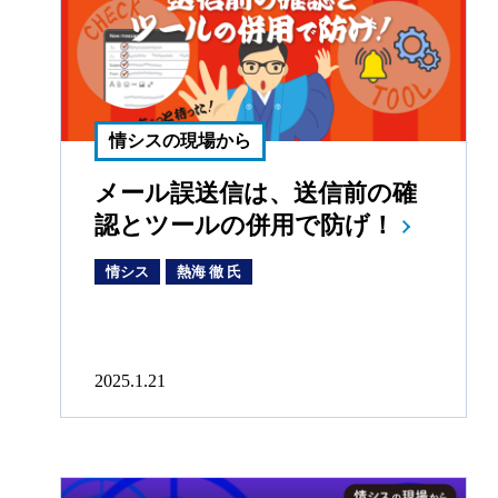
情シスの現場から
メール誤送信は、送信前の確
認とツールの併用で防げ！
情シス
熱海 徹 氏
2025.1.21