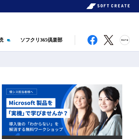
読
ソフクリ365倶楽部