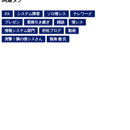
関連タグ
DX
システム障害
ソロ情シス
テレワーク
プレゼン
業務引き継ぎ
雑談
情シス
情報システム部門
村松ブログ
動画
突撃！隣の情シスさん
熱海 徹 氏