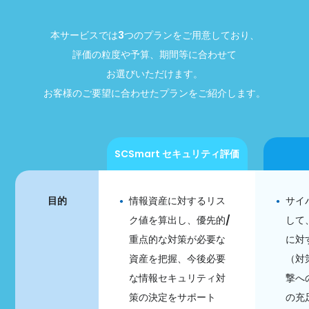
本サービスでは3つのプランをご用意しており、
評価の粒度や予算、期間等に合わせて
お選びいただけます。
お客様のご要望に合わせたプランをご紹介します。
SCSmart セキュリティ評価
目的
情報資産に対するリス
サイ
ク値を算出し、優先的/
して
重点的な対策が必要な
に対
資産を把握、今後必要
（対
な情報セキュリティ対
撃へ
策の決定をサポート
の充