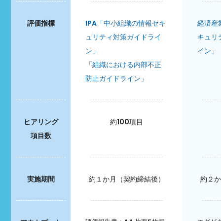
評価指標
IPA「中小組織の情報セキ
経済産
ュリティ対策ガイドライ
キュリ
ン」
イン」
「組織における内部不正
防止ガイドライン」
ヒアリング
約100項目
項目数
実施期間
約１か月（契約締結後）
約２