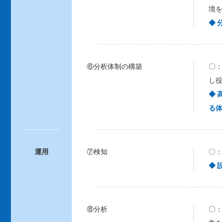
境
◆ 
⑥分析体制の構築
〇：
し
◆
る
運用
⑦検知
〇
◆ 
⑧分析
〇