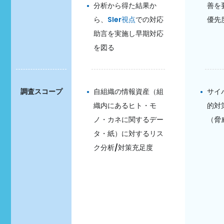
分析から得た結果か
善を
ら、
SIer視点
での対応
優先
助言を実施し早期対応
を図る
調査スコープ
自組織の情報資産（組
サイ
織内にあるヒト・モ
的対
ノ・カネに関するデー
（脅
タ・紙）に対するリス
ク分析/対策充足度