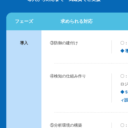
フェーズ
求められる対応
導入
③防御の建付け
〇
◆
④検知の仕組み作り
〇
ロ
◆ 
ィ
⑤分析環境の構築
〇