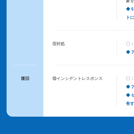
象を
◆ 
ト
⑨対処
〇
◆
復旧
⑩インシデントレスポンス
〇
◆
◆
有す