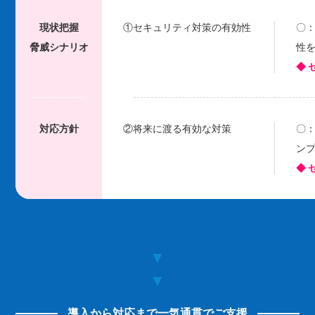
現状把握
①セキュリティ対策の有効性
〇
脅威シナリオ
性
◆ 
対応方針
②将来に渡る有効な対策
〇
ン
◆
▼
▼
導入から対応まで一気通貫でご支援