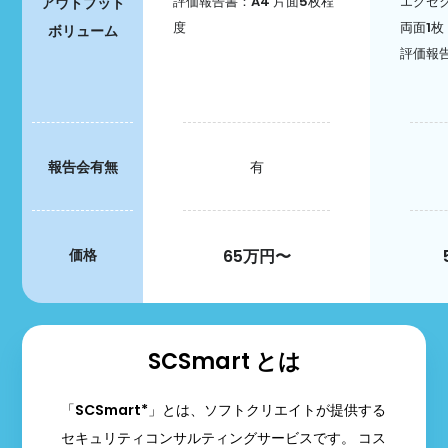
評価報告書：A4 片面5枚程
エグゼ
アウトプット
度
両面1枚
ボリューム
評価報告
報告会有無
有
価格
65万円〜
SCSmart とは
「SCSmart*」とは、ソフトクリエイトが提供する
セキュリティコンサルティングサービスです。 コス