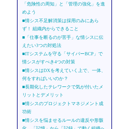
「危険性の周知」と「管理の強化」を進
めよう
■情シス不足解消策は採用のみにあら
ず！ 組織内からできること
■「仕事を断るのが苦手」な情シスに伝
えたい3つの対処法
■ITシステムを守る「サイバーBCP」で
情シスがすべき4つの対策
■情シスはDXを考えていく上で、一体、
何をすればいいのか？
■長期化したテレワークで気が付いたメ
リットとデメリット
■情シスのプロジェクトマネジメント成
功術
■情シスを悩ませるルールの違反や形骸
化…「記憶」から「記録」で動く組織へ