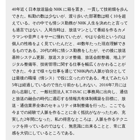
40年近く日本放送協会 NHK に籍を置き、一貫して技術畑を歩ん
できた。転勤の数は少ないが、渡り歩いた部署数は軽く10を超
えている。その中でも情シス勤務が NHK 人生を決めたと言って
も過言ではない。入局当時は、放送マンとして番組を作るカメ
ラマンや音声ミキサーに憧れていたが、やはり会社というのは
個人の性格をよく見ていたんだと、40数年たった現在理解でき
るものである。20代の時に情シス勤務をしたが、その後に放送
基幹システム更新、放送スタジオ整備、放送会館整備、地上デ
ジタル整備等、技術管理に関する仕事を幅広くかかわることが
できた。今まで様々な仕事を通じてNHK内の人脈が自分として
は最後の職場（情シス）で役に立ったのである。考えてみたら3
5年は経過しているので当たり前かもしれない。2016年7月には
自ら志願して、一般社団法人 ICT-ISAC に事務局に出向し、通信
と放送の融合の時代に適応する情報共有体制構築を目標に、放
送・通信業界全体のセキュリティ体制整備を行った。ここでも
今までの経験で人脈を作ることに全く抵抗がなかったため、充
実した2年間になった。私の得意なところは、人脈を作るテクニ
ックを持っているのではなく、無意識に出来ることと、常に直
感を大切にしているところである。