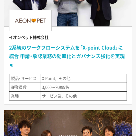
イオンペット株式会社
2系統のワークフローシステムを「X-point Cloud」に
統合 申請・承認業務の効率化とガバナンス強化を実現
製品・サービス
X-Point
その他
従業員数
3,000～9,999名
業種
サービス業
その他