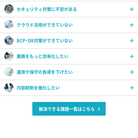
セキュリティ対策に不安がある
クラウド活用ができていない
標的型攻撃に備えたい
情報漏えいを未然に防ぎたい
BCP・DR対策ができていない
社内システムをクラウドに移行したい
脆弱性対策を行いたい
グループウェアをクラウドで利用したい
業務をもっと効率化したい
トラブルや災害による被害を最小限に抑えたい
クラウドサービスをセキュアに利用したい
システム基盤を安定稼動するための基盤を整えたい
運用や保守の負荷を下げたい
業務効率が向上するシステムを導入したい
災害、非常時に備えシステムをバックアップしたい
電子決済システムを導入したい
内部統制を強化したい
障害発生時の切り分け作業をアウトソースしたい
サポート窓口を一元化したい
ヘルプデスク業務をアウトソースしたい
上場に向けてワークフローを強化したい
クラウドをうまく活用してシステム管理の負荷を下げたい
解決できる課題一覧はこちら
コンプライアンスを強化したい
基幹システムを見直したい