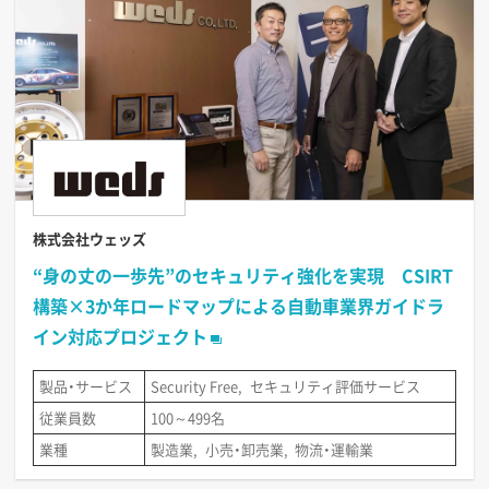
株式会社ウェッズ
“身の丈の一歩先”のセキュリティ強化を実現 CSIRT
構築×3か年ロードマップによる自動車業界ガイドラ
イン対応プロジェクト
製品・サービス
Security Free
セキュリティ評価サービス
従業員数
100～499名
業種
製造業
小売・卸売業
物流・運輸業