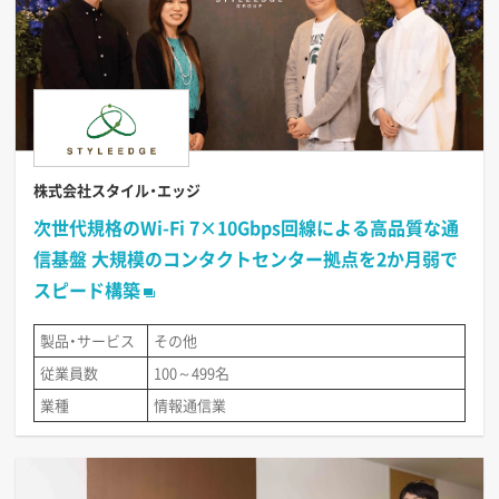
株式会社スタイル・エッジ
次世代規格のWi-Fi 7×10Gbps回線による高品質な通
信基盤 大規模のコンタクトセンター拠点を2か月弱で
スピード構築
製品・サービス
その他
従業員数
100～499名
業種
情報通信業