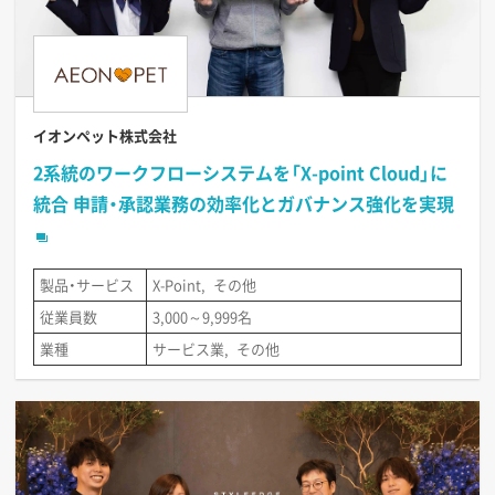
イオンペット株式会社
2系統のワークフローシステムを「X-point Cloud」に
統合 申請・承認業務の効率化とガバナンス強化を実現
製品・サービス
X-Point
その他
従業員数
3,000～9,999名
業種
サービス業
その他