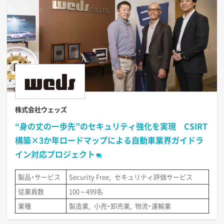
株式会社ウェッズ
“身の丈の一歩先”のセキュリティ強化を実現 CSIRT
構築×3か年ロードマップによる自動車業界ガイドラ
イン対応プロジェクト
製品・サービス
Security Free
セキュリティ評価サービス
従業員数
100～499名
業種
製造業
小売・卸売業
物流・運輸業