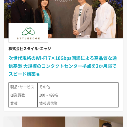
株式会社スタイル・エッジ
次世代規格のWi-Fi 7×10Gbps回線による高品質な通
信基盤 大規模のコンタクトセンター拠点を2か月弱で
スピード構築
製品・サービス
その他
従業員数
100～499名
業種
情報通信業