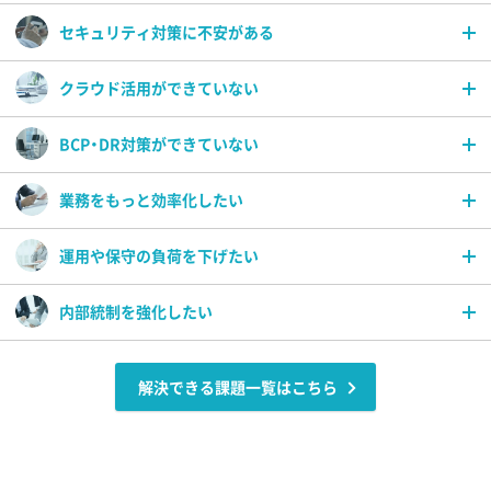
セキュリティ対策に不安がある
クラウド活用ができていない
標的型攻撃に備えたい
情報漏えいを未然に防ぎたい
BCP・DR対策ができていない
社内システムをクラウドに移行したい
脆弱性対策を行いたい
グループウェアをクラウドで利用したい
業務をもっと効率化したい
トラブルや災害による被害を最小限に抑えたい
クラウドサービスをセキュアに利用したい
システム基盤を安定稼動するための基盤を整えたい
運用や保守の負荷を下げたい
業務効率が向上するシステムを導入したい
災害、非常時に備えシステムをバックアップしたい
電子決済システムを導入したい
内部統制を強化したい
障害発生時の切り分け作業をアウトソースしたい
サポート窓口を一元化したい
ヘルプデスク業務をアウトソースしたい
上場に向けてワークフローを強化したい
クラウドをうまく活用してシステム管理の負荷を下げたい
解決できる課題一覧はこちら
コンプライアンスを強化したい
基幹システムを見直したい