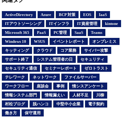
関連タグ
ActiveDirectory
Azure
BCP 対策
EOS
IaaS
ITアウトソーシング
ITインフラ
IT資産管理
kintone
Microsoft 365
PaaS
PC管理
SaaS
Teams
Windows 10
WSUS
イベントレポート
オンプレミス
キッティング
クラウド
コア業務
サイバー攻撃
サポート終了
システム管理者の日
セキュリティ
セキュリティ通信
セミナーレポート
ゼロトラスト
テレワーク
ネットワーク
ファイルサーバー
ワークフロー
座談会
事例
情シスアンケート
情報システム部門
情報漏えい
人材不足
川柳
村松ブログ
脱ハンコ
中堅中小企業
電子契約
働き方
保守運用