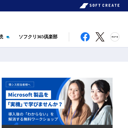
読
ソフクリ365倶楽部