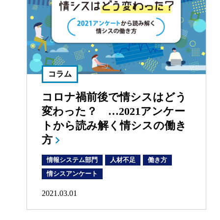
コラム
コロナ禍前後で情シスはどう
変わった？ …2021アンケー
トから読み解く情シスの働き
方
情報システム部門
人材不足
働き方
情シスアンケート
2021.03.01