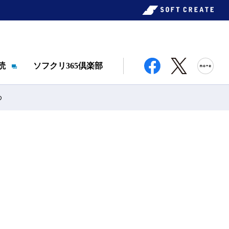
読
ソフクリ365倶楽部
め