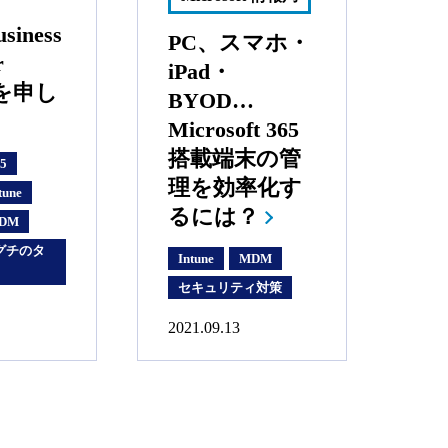
usiness
PC、スマホ・
r
iPad・
 を申し
BYOD…
Microsoft 365
搭載端末の管
65
理を効率化す
tune
るには？
DM
グチのタ
Intune
MDM
セキュリティ対策
2021.09.13