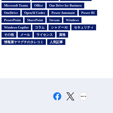
Microsoft Teams
Office
One Drive for Business
OneDrive
OpenAI Codex
Power Automate
Power BI
PowerPoint
SharePoint
Stream
Windows
Windows Copilot
コラム
シャドーAI
セキュリティ
その他
メール
ライセンス
資格
情報屋ヤマグチのタレコミ
人気記事