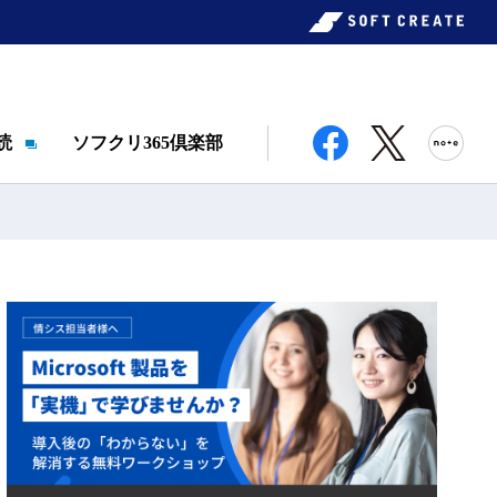
読
ソフクリ365倶楽部