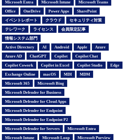
Microsoft Entra
Microsoft Intune
Microsoft Teams
Office
OneDrive
Power Apps
SharePoint
イベントレポート
クラウド
セキュリティ対策
テレワーク
ライセンス
会員限定記事
情報システム部門
Active Directory
AI
Android
Apple
Azure
Azure AD
ChatGPT
Copilot
Copilot Chat
Copilot Cowork
Copilot in Excel
Copilot Studio
Edge
Exchange Online
macOS
MDI
MDM
Microsoft 365
Microsoft Bing
Microsoft Defender for Business
Microsoft Defender for Cloud Apps
Microsoft Defender for Endpoint
Microsoft Defender for Endpoint P2
Microsoft Defender for Servers
Microsoft Entra
Microsoft Intune
Microsoft Loop
Microsoft Purview