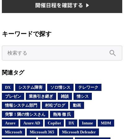
キーワードで探す
関連タグ
DX
システム障害
ソロ情シス
テレワーク
プレゼン
業務引き継ぎ
雑談
情シス
情報システム部門
村松ブログ
動画
突撃！隣の情シスさん
熱海 徹 氏
Azure
Azure AD
Copilot
DX
Intune
MDM
Microsoft
Microsoft 365
Microsoft Defender