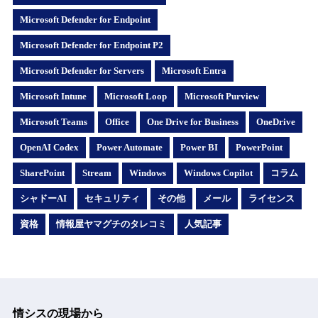
Microsoft Defender for Endpoint
Microsoft Defender for Endpoint P2
Microsoft Defender for Servers
Microsoft Entra
Microsoft Intune
Microsoft Loop
Microsoft Purview
Microsoft Teams
Office
One Drive for Business
OneDrive
OpenAI Codex
Power Automate
Power BI
PowerPoint
SharePoint
Stream
Windows
Windows Copilot
コラム
シャドーAI
セキュリティ
その他
メール
ライセンス
資格
情報屋ヤマグチのタレコミ
人気記事
情シスの現場から