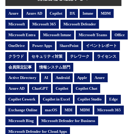
Azure
Azure AD
Copilot
DX
Intune
MDM
Microsoft
Microsoft 365
Microsoft Defender
Microsoft Entra
Microsoft Intune
Microsoft Teams
Office
OneDrive
Power Apps
SharePoint
イベントレポート
クラウド
セキュリティ対策
テレワーク
ライセンス
会員限定記事
情報システム部門
Active Directory
AI
Android
Apple
Azure
Azure AD
ChatGPT
Copilot
Copilot Chat
Copilot Cowork
Copilot in Excel
Copilot Studio
Edge
Exchange Online
macOS
MDI
MDM
Microsoft 365
Microsoft Bing
Microsoft Defender for Business
Microsoft Defender for Cloud Apps