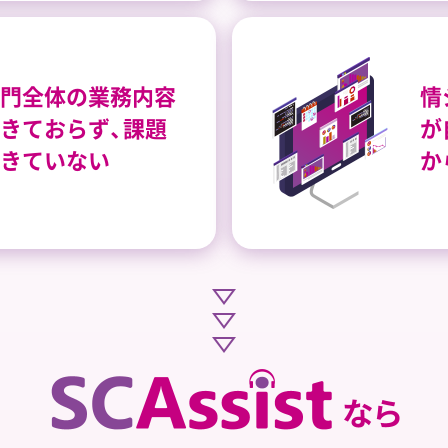
門全体の業務内容
情
きておらず、課題
が
きていない
か