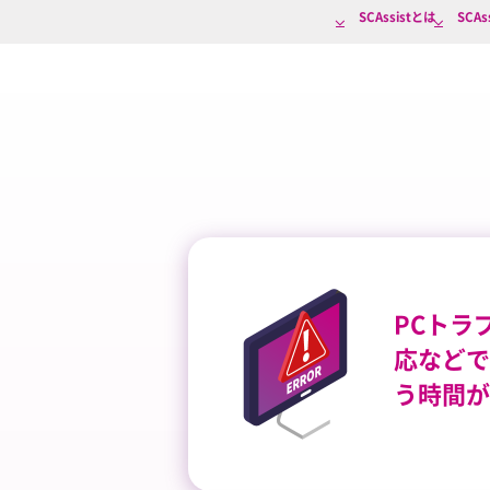
SCAssistとは
SCA
PCトラ
応などで
う時間が