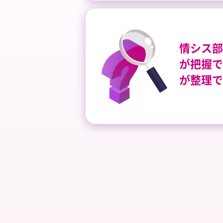
情シス部
が把握で
が整理で