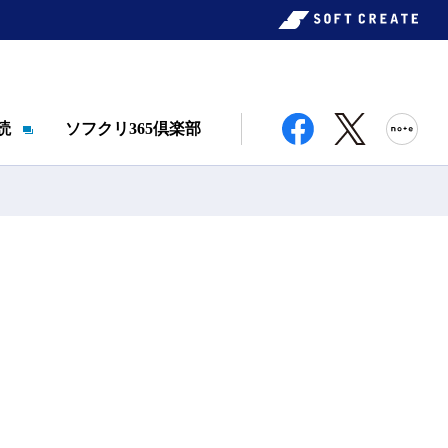
読
ソフクリ365倶楽部