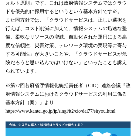
ォルト原則」です。これは政府情報システムではクラウ
ドを優先的に採用するというという基本方針です※。
また同方針では、「クラウドサービスは、正しい選択を
行えば、コスト削減に加えて、情報システムの迅速な整
備、柔軟なリソースの増減、自動化された運用による高
度な信頼性、災害対策、テレワーク環境の実現等に寄与
する可能性」が大きいことや、「クラウドサービスが危
険だろうと思い込んではいけない」といったことも訴え
られています。
※第77回各府省庁情報化統括責任者（CIO）連絡会議『政
府情報システムにおけるクラウドサービスの利用に係る
基本方針（案）』より
https://www.kantei.go.jp/jp/singi/it2/cio/dai77/siryou.html