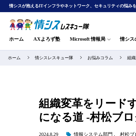
情シスが抱えるITインフラやネットワーク、セキュリティの悩み
ホーム
AXよろず塾
Microsoft 情報局
情シス
ホーム
情シスレスキュー隊
お悩みコラム
組織
組織変革をリード
になる道 -村松ブロ
2024.8.29
情報システム部門
村松ブ