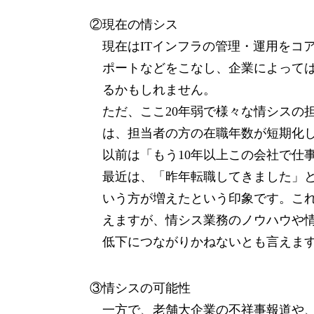
②現在の情シス
現在はITインフラの管理・運用をコ
ポートなどをこなし、企業によっては
るかもしれません。
ただ、ここ20年弱で様々な情シスの
は、担当者の方の在職年数が短期化
以前は「もう10年以上この会社で仕
最近は、「昨年転職してきました」
いう方が増えたという印象です。こ
えますが、情シス業務のノウハウや
低下につながりかねないとも言えま
③情シスの可能性
一方で、老舗大企業の不祥事報道や