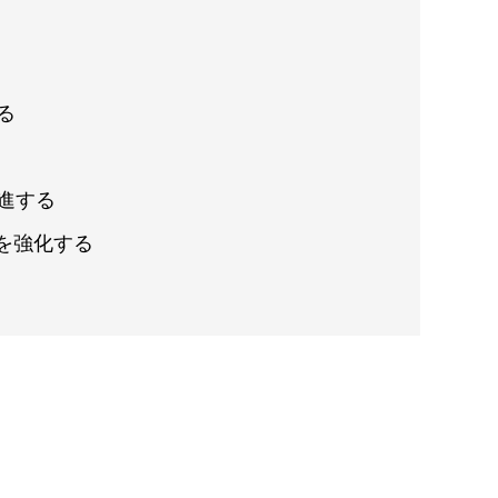
る
進する
ィを強化する