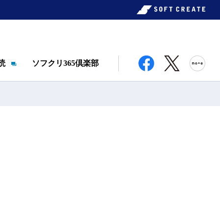
読
ソフクリ365倶楽部