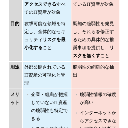
アクセスできる
すべ
ているIT資産が対象
てのIT資産が対象
目的
攻撃可能な領域を特
既知の脆弱性を発見
定し、全体的なセキ
し、それらを修正す
ュリティ
リスクを最
るための具体的な推
小化する
こと
奨事項を提供し、
リ
スクを無くす
こと
用途
外部公開されている
脆弱性の網羅的な抽
IT資産の可視化と管
出
理
メリ
企業・組織が把握
脆弱性情報の確度
ット
していないIT資産
が高い
の脆弱性も特定で
インターネットか
きる
らアクセスできな