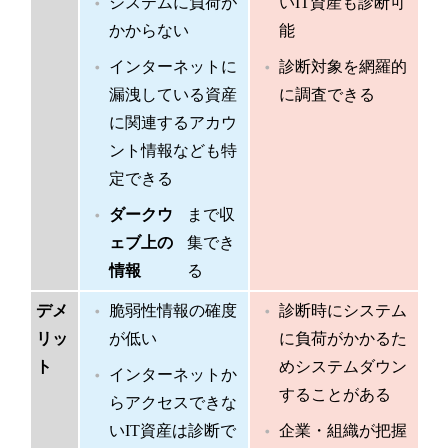
システムに負荷が
いIT資産も診断可
かからない
能
インターネットに
診断対象を網羅的
漏洩している資産
に調査できる
に関連するアカウ
ント情報なども特
定できる
ダークウ
まで収
ェブ上の
集でき
情報
る
デメ
脆弱性情報の確度
診断時にシステム
リッ
が低い
に負荷がかかるた
ト
めシステムダウン
インターネットか
することがある
らアクセスできな
いIT資産は診断で
企業・組織が把握