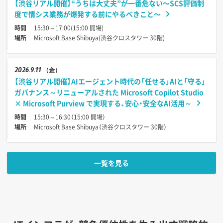
【渋谷リアル開催】“うちは大丈夫”が一番危ない〜SCS評価制
度で情シス業務が爆発する前にやるべきこと〜
時間
15:30～17:00(15:00 開場)
場所
Microsoft Base Shibuya(渋谷クロスタワー 30階)
2026
9.11
（金）
【渋谷リアル開催】AIエージェント時代の「任せる」AIと「守る」
ガバナンス～リニューアルされた Microsoft Copilot Studio
× Microsoft Purview で実現する、安心・安全なAI活用～
時間
15:30～16:30（15:00 開場）
場所
Microsoft Base Shibuya（渋谷クロスタワー 30階）
一覧を見る