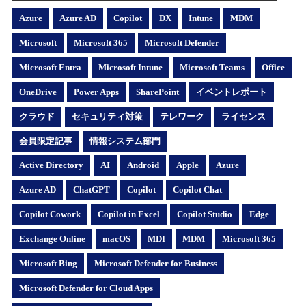
Azure
Azure AD
Copilot
DX
Intune
MDM
Microsoft
Microsoft 365
Microsoft Defender
Microsoft Entra
Microsoft Intune
Microsoft Teams
Office
OneDrive
Power Apps
SharePoint
イベントレポート
クラウド
セキュリティ対策
テレワーク
ライセンス
会員限定記事
情報システム部門
Active Directory
AI
Android
Apple
Azure
Azure AD
ChatGPT
Copilot
Copilot Chat
Copilot Cowork
Copilot in Excel
Copilot Studio
Edge
Exchange Online
macOS
MDI
MDM
Microsoft 365
Microsoft Bing
Microsoft Defender for Business
Microsoft Defender for Cloud Apps