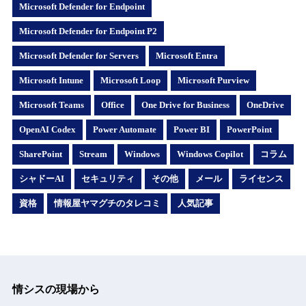
Microsoft Defender for Endpoint
Microsoft Defender for Endpoint P2
Microsoft Defender for Servers
Microsoft Entra
Microsoft Intune
Microsoft Loop
Microsoft Purview
Microsoft Teams
Office
One Drive for Business
OneDrive
OpenAI Codex
Power Automate
Power BI
PowerPoint
SharePoint
Stream
Windows
Windows Copilot
コラム
シャドーAI
セキュリティ
その他
メール
ライセンス
資格
情報屋ヤマグチのタレコミ
人気記事
情シスの現場から