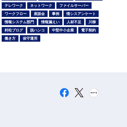
テレワーク
ネットワーク
ファイルサーバー
ワークフロー
座談会
事例
情シスアンケート
情報システム部門
情報漏えい
人材不足
川柳
村松ブログ
脱ハンコ
中堅中小企業
電子契約
働き方
保守運用