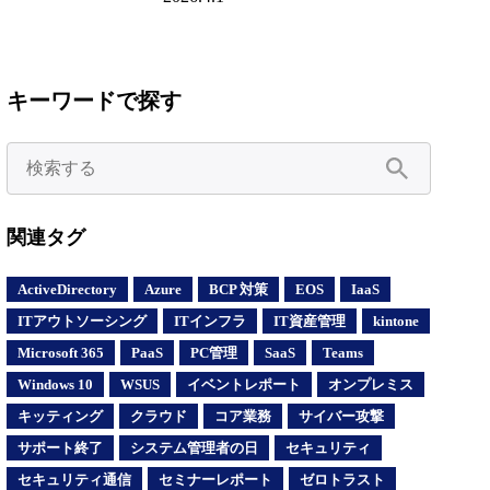
キーワードで探す
関連タグ
ActiveDirectory
Azure
BCP 対策
EOS
IaaS
ITアウトソーシング
ITインフラ
IT資産管理
kintone
Microsoft 365
PaaS
PC管理
SaaS
Teams
Windows 10
WSUS
イベントレポート
オンプレミス
キッティング
クラウド
コア業務
サイバー攻撃
サポート終了
システム管理者の日
セキュリティ
セキュリティ通信
セミナーレポート
ゼロトラスト