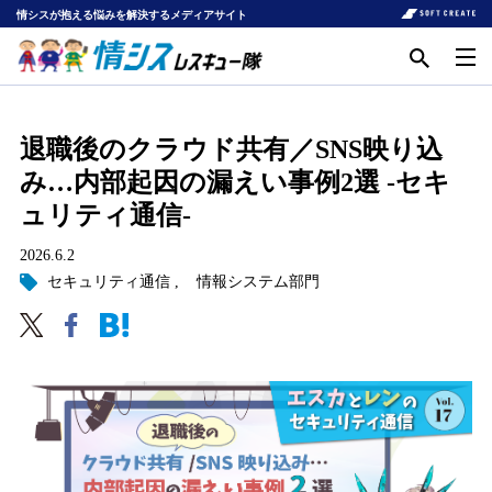
情シスが抱える悩みを解決するメディアサイト
退職後のクラウド共有／SNS映り込
み…内部起因の漏えい事例2選 -セキ
ュリティ通信-
2026.6.2
セキュリティ通信
情報システム部門