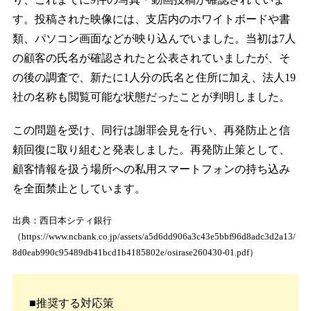
す。投稿された映像には、支店内のホワイトボードや書
類、パソコン画面などが映り込んでいました。当初は7人
の顧客の氏名が確認されたと公表されていましたが、そ
の後の調査で、新たに1人分の氏名と住所に加え、法人19
社の名称も閲覧可能な状態だったことが判明しました。
この問題を受け、同行は謝罪会見を行い、再発防止と信
頼回復に取り組むと発表しました。再発防止策として、
顧客情報を扱う場所への私用スマートフォンの持ち込み
を全面禁止としています。
出典：西日本シティ銀行
（https://www.ncbank.co.jp/assets/a5d6dd906a3c43e5bbf96d8adc3d2a13/
8d0eab990c95489db41bcd1b4185802e/osirase260430-01.pdf）
■推奨する対応策