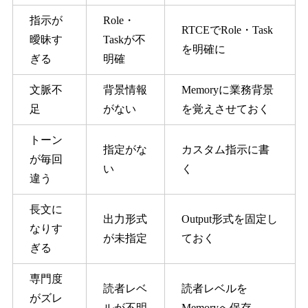
指示が
Role・
RTCEでRole・Task
曖昧す
Taskが不
を明確に
ぎる
明確
文脈不
背景情報
Memoryに業務背景
足
がない
を覚えさせておく
トーン
指定がな
カスタム指示に書
が毎回
い
く
違う
長文に
出力形式
Output形式を固定し
なりす
が未指定
ておく
ぎる
専門度
読者レベ
読者レベルを
がズレ
ルが不明
Memoryへ保存