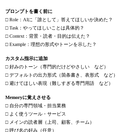
プロンプトを書く前に
□ Role：AIに「誰として」答えてほしいか決めた？
□ Task：やってほしいことは具体的？
□ Context：背景・読者・目的は伝えた？
□ Example：理想の形式やトーンを示した？
カスタム指示に追加
□ 好みのトーン（専門的だけどやさしい など）
□ デフォルトの出力形式（箇条書き、表形式 など）
□ 避けてほしい表現（難しすぎる専門用語 など）
Memoryに覚えさせる
□ 自分の専門領域・担当業務
□ よく使うツール・サービス
□ メインの読者層（上司、顧客、チーム）
□ 呼び名の好み（任意）