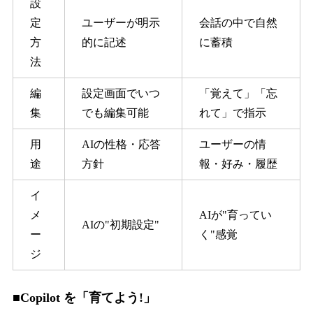
設
定
ユーザーが明示
会話の中で自然
方
的に記述
に蓄積
法
編
設定画面でいつ
「覚えて」「忘
集
でも編集可能
れて」で指示
用
AIの性格・応答
ユーザーの情
途
方針
報・好み・履歴
イ
メ
AIが"育ってい
AIの"初期設定"
ー
く"感覚
ジ
■Copilot を「育てよう!」