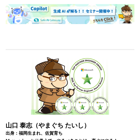
山口 泰志（やまぐち たいし）
出身：福岡生まれ、佐賀育ち