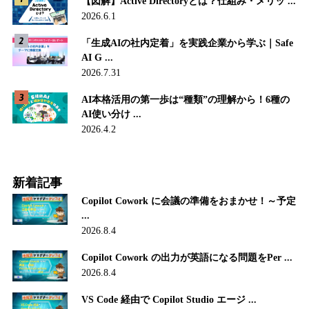
【図解】Active Directoryとは？仕組み・メリッ ...
2026.6.1
「生成AIの社内定着」を実践企業から学ぶ｜Safe
AI G ...
2026.7.31
AI本格活用の第一歩は“種類”の理解から！6種の
AI使い分け ...
2026.4.2
新着記事
Copilot Cowork に会議の準備をおまかせ！～予定
...
2026.8.4
Copilot Cowork の出力が英語になる問題をPer ...
2026.8.4
VS Code 経由で Copilot Studio エージ ...