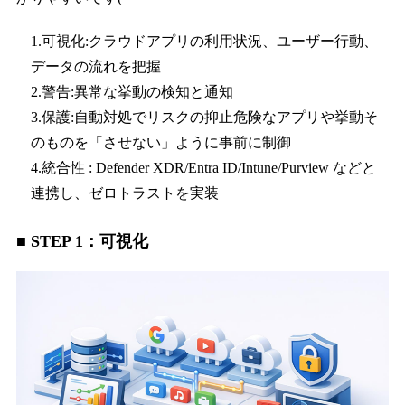
1.可視化:クラウドアプリの利用状況、ユーザー行動、
データの流れを把握
2.警告:異常な挙動の検知と通知
3.保護:自動対処でリスクの抑止危険なアプリや挙動そ
のものを「させない」ように事前に制御
4.統合性 : Defender XDR/Entra ID/Intune/Purview などと
連携し、ゼロトラストを実装
■ STEP 1：可視化