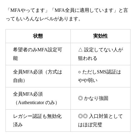
「MFAやってます」「MFA全員に適用しています」と言
ってもいろんなレベルがあります。
状態
実効性
希望者のみMFA設定可
△ 設定してない人が
能
狙われる
全員MFA必須（方式は
○ ただしSMS認証は
自由）
やや弱い
全員MFA必須
◎ かなり強固
（Authenticator のみ）
レガシー認証も無効化
◎◎ 入口対策として
済み
はほぼ完璧