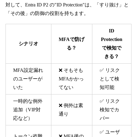
対して、Entra ID P2 の"ID Protection"は、「すり抜け」と
「その後」の防御の役割を持ちます。
ID
MFAで防げ
Protection
シナリオ
る？
で検知で
きる？
MFA設定漏れ
❌ そもそも
✅ リスク
のユーザーが
MFAかかっ
として検
いた
てない
知可能
一時的な例外
✅ リスク
❌ 例外は素
追加（VIP対
検知でカ
通り
応など）
バー
✅ ユーザ
トークン盗難
❌ MFA後の