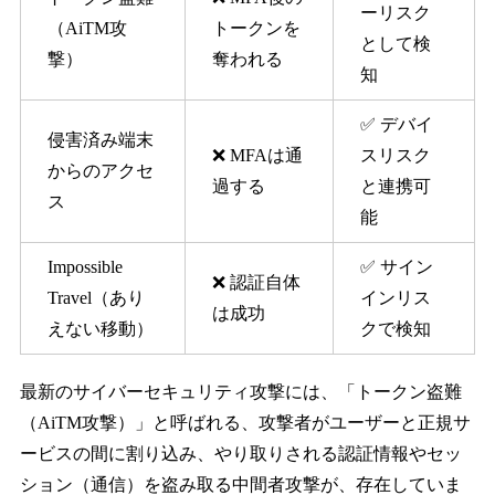
ーリスク
（AiTM攻
トークンを
として検
撃）
奪われる
知
✅ デバイ
侵害済み端末
❌ MFAは通
スリスク
からのアクセ
過する
と連携可
ス
能
Impossible
✅ サイン
❌ 認証自体
Travel（あり
インリス
は成功
えない移動）
クで検知
最新のサイバーセキュリティ攻撃には、「トークン盗難
（AiTM攻撃）」と呼ばれる、攻撃者がユーザーと正規サ
ービスの間に割り込み、やり取りされる認証情報やセッ
ション（通信）を盗み取る中間者攻撃が、存在していま