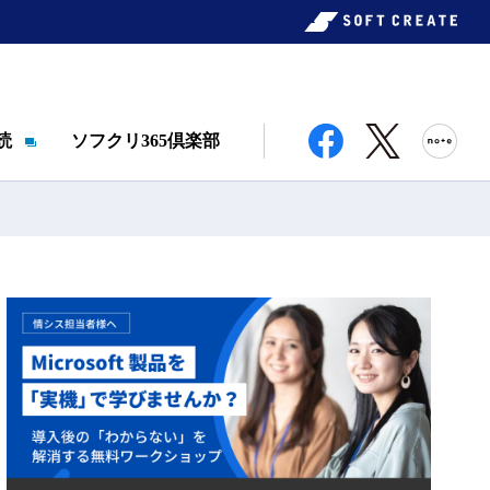
読
ソフクリ365倶楽部