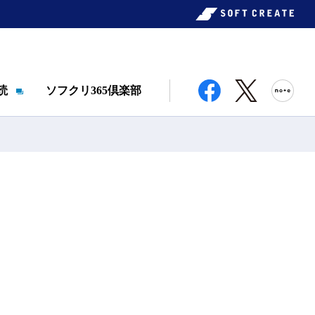
読
ソフクリ365倶楽部