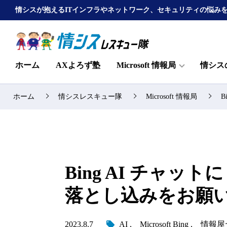
情シスが抱えるITインフラやネットワーク、セキュリティの悩み
ホーム
AXよろず塾
Microsoft 情報局
情シス
ホーム
情シスレスキュー隊
Microsoft 情報局
B
Bing AI チャットに
落とし込みをお願
2023.8.7
AI
Microsoft Bing
情報屋