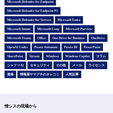
Microsoft Defender for Endpoint
Microsoft Defender for Endpoint P2
Microsoft Defender for Servers
Microsoft Entra
Microsoft Intune
Microsoft Loop
Microsoft Purview
Microsoft Teams
Office
One Drive for Business
OneDrive
OpenAI Codex
Power Automate
Power BI
PowerPoint
SharePoint
Stream
Windows
Windows Copilot
コラム
シャドーAI
セキュリティ
その他
メール
ライセンス
資格
情報屋ヤマグチのタレコミ
人気記事
情シスの現場から