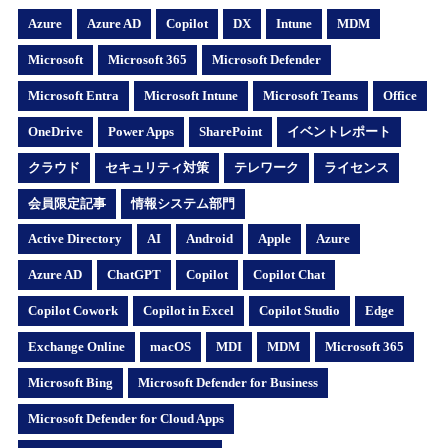
Azure
Azure AD
Copilot
DX
Intune
MDM
Microsoft
Microsoft 365
Microsoft Defender
Microsoft Entra
Microsoft Intune
Microsoft Teams
Office
OneDrive
Power Apps
SharePoint
イベントレポート
クラウド
セキュリティ対策
テレワーク
ライセンス
会員限定記事
情報システム部門
Active Directory
AI
Android
Apple
Azure
Azure AD
ChatGPT
Copilot
Copilot Chat
Copilot Cowork
Copilot in Excel
Copilot Studio
Edge
Exchange Online
macOS
MDI
MDM
Microsoft 365
Microsoft Bing
Microsoft Defender for Business
Microsoft Defender for Cloud Apps