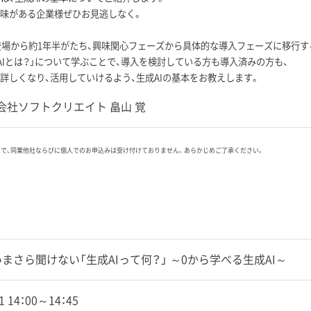
興味がある企業様ぜひお見逃しなく。
Tの登場から約1年半がたち、興味関心フェーズから具体的な導入フェーズに移行
AIとは？」について学ぶことで、導入を検討している方も導入済みの方も、
に詳しくなり、活用していけるよう、生成AIの基本をお教えします。
会社ソフトクリエイト 畠山 覚
ので、同業他社ならびに個人でのお申込みは受け付けておりません。あらかじめご了承ください。
いまさら聞けない「生成AIって何？」 ～0から学べる生成AI～
21 14：00～14：45