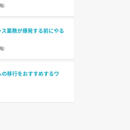
階)
情シス業務が爆発する前にやる
階)
n への移行をおすすめするワ