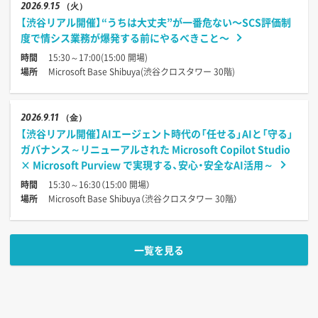
2026
9.15
（火）
【渋谷リアル開催】“うちは大丈夫”が一番危ない〜SCS評価制
度で情シス業務が爆発する前にやるべきこと〜
時間
15:30～17:00(15:00 開場)
場所
Microsoft Base Shibuya(渋谷クロスタワー 30階)
2026
9.11
（金）
【渋谷リアル開催】AIエージェント時代の「任せる」AIと「守る」
ガバナンス～リニューアルされた Microsoft Copilot Studio
× Microsoft Purview で実現する、安心・安全なAI活用～
時間
15:30～16:30（15:00 開場）
場所
Microsoft Base Shibuya（渋谷クロスタワー 30階）
一覧を見る