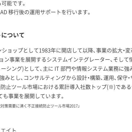
も可能です。
re AD 移行後の運用サポートを行います。
トについて
ショップとして1983年に開店して以降、事業の拡大・変革
ン事業を展開するシステムインテグレーター、そして情報
トソーシング)として、主に IT 部門や情報システム業務
を強みとし、コンサルティングから設計・構築、運用、保守
続防止ツール市場における累計導入社数トップ(※)であ
としても事業を展開しています。
対策需要に沸く不正接続防止ツール市場2017」
リエイト