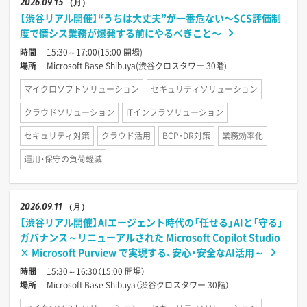
2026
09.15
（月）
【渋谷リアル開催】“うちは大丈夫”が一番危ない〜SCS評価制
度で情シス業務が爆発する前にやるべきこと〜
時間
15:30～17:00(15:00 開場)
場所
Microsoft Base Shibuya(渋谷クロスタワー 30階)
マイクロソフトソリューション
セキュリティソリューション
クラウドソリューション
ITインフラソリューション
セキュリティ対策
クラウド活用
BCP・DR対策
業務効率化
運用・保守の負荷軽減
2026
09.11
（月）
【渋谷リアル開催】AIエージェント時代の「任せる」AIと「守る」
ガバナンス～リニューアルされた Microsoft Copilot Studio
× Microsoft Purview で実現する、安心・安全なAI活用～
時間
15:30～16:30（15:00 開場）
場所
Microsoft Base Shibuya（渋谷クロスタワー 30階）