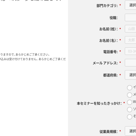
部門カテゴリ:
*
役職：
お名前（姓）：
*
お名前（名）：
*
電話番号:
*
ありますので、あらかじめご了承ください。
申込みは受け付けておりません。あらかじめご了承くだ
メール アドレス:
*
都道府県:
*
W
本セミナーを知ったきっかけ：
*
従業員規模：
*