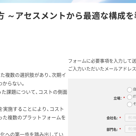
方 ～アセスメントから最適な構成
フォームに必要事項を入力して送
ご入力いただいたメールアドレス
た複数の選択肢があり、次期イ
わからない。
自
った課題について、コストの側面
I
立場：
*
を実施することにより、コスト
といった複数のプラットフォームを
会社名:
*
部門名:
*
適化への第一歩を踏み出してい