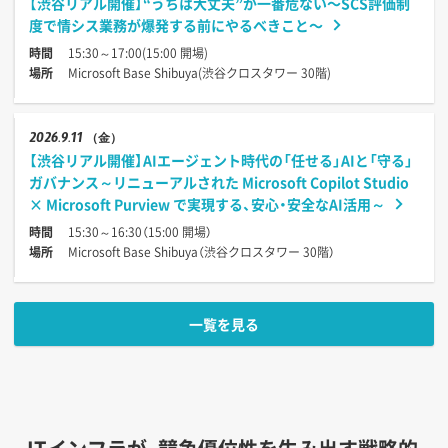
【渋谷リアル開催】“うちは大丈夫”が一番危ない〜SCS評価制
度で情シス業務が爆発する前にやるべきこと〜
時間
15:30～17:00(15:00 開場)
場所
Microsoft Base Shibuya(渋谷クロスタワー 30階)
2026
9.11
（金）
【渋谷リアル開催】AIエージェント時代の「任せる」AIと「守る」
ガバナンス～リニューアルされた Microsoft Copilot Studio
× Microsoft Purview で実現する、安心・安全なAI活用～
時間
15:30～16:30（15:00 開場）
場所
Microsoft Base Shibuya（渋谷クロスタワー 30階）
一覧を見る