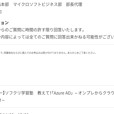
略本部 マイクロソフトビジネス部 部長代理
也
ション
からのご質問に時間の許す限り回答いたします。
や内容によっては全てのご質問に回答出来かねる可能性がござ
ので、同業他社ならびに個人でのお申込みは受け付けておりません。あらかじめご了承ください。
】ソフクリ学習塾 教えて！「Azure AD」 ～オンプレからクラウ
分～