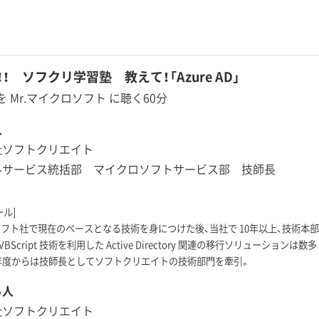
！ ソフクリ学習塾 教えて！「Azure AD」
AD を Mr.マイクロソフト に聴く60分
人
社ソフトクリエイト
ルサービス統括部 マイクロソフトサービス部 技師長
ール]
フト社で現在のベースとなる技術を身につけた後、当社で 10年以上、技術本部の M
VBScript 技術を利用した Active Directory 関連の移行ソリューシ
15年度からは技師長としてソフトクリエイトの技術部門を牽引。
る人
社ソフトクリエイト