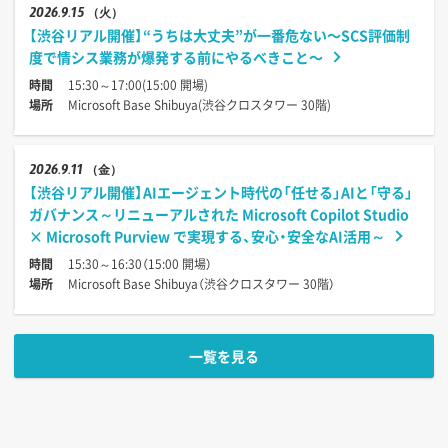
2026
9.15
（火）
【渋谷リアル開催】“うちは大丈夫”が一番危ない〜SCS評価制
度で情シス業務が爆発する前にやるべきこと〜
時間
15:30～17:00(15:00 開場)
場所
Microsoft Base Shibuya(渋谷クロスタワー 30階)
2026
9.11
（金）
【渋谷リアル開催】AIエージェント時代の「任せる」AIと「守る」
ガバナンス～リニューアルされた Microsoft Copilot Studio
× Microsoft Purview で実現する、安心・安全なAI活用～
時間
15:30～16:30（15:00 開場）
場所
Microsoft Base Shibuya（渋谷クロスタワー 30階）
一覧を見る