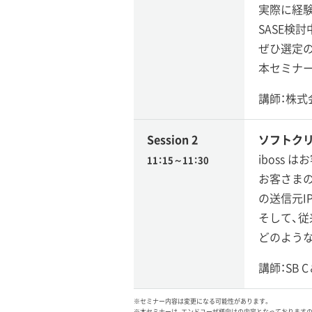
実際に経験
SASE検
ぜひ選定
本セミナ
講師：株式
Session 2
ソフトクリ
iboss
11：15～11：30
お客さまの
の送信元I
そして、従
どのよう
講師：SB 
※セミナー内容は変更になる可能性があります。
※本セミナーは、エンドユーザ様向けの内容となっております