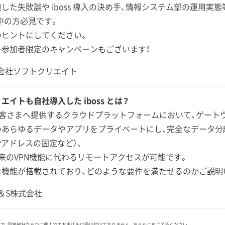
した失敗談や iboss 導入の決め手、情報システム部の運用実
討中の方必見です。
のヒントにしてください。
ー参加者限定のキャンペーンもございます！
会社ソフトクリエイト
エイトも自社導入した iboss とは？
 はお客さまへ提供するクラウドプラットフォームにおいて、ゲー
あらゆるデータやアプリをプライベートにし、完全なデータ分離
Pアドレスの固定など）、
来のVPN機能に代わるリモートアクセスが可能です。
な機能が搭載されており、どのような要件を満たせるのかご説明
C＆S株式会社
ので、同業他社ならびに個人でのお申込みは受け付けておりません。あらかじめご了承ください。