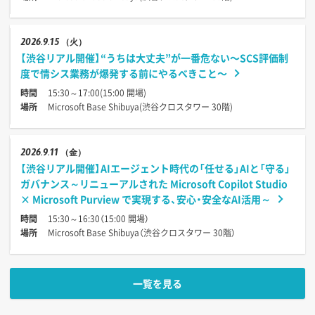
2026
9.15
（火）
【渋谷リアル開催】“うちは大丈夫”が一番危ない〜SCS評価制
度で情シス業務が爆発する前にやるべきこと〜
時間
15:30～17:00(15:00 開場)
場所
Microsoft Base Shibuya(渋谷クロスタワー 30階)
2026
9.11
（金）
【渋谷リアル開催】AIエージェント時代の「任せる」AIと「守る」
ガバナンス～リニューアルされた Microsoft Copilot Studio
× Microsoft Purview で実現する、安心・安全なAI活用～
時間
15:30～16:30（15:00 開場）
場所
Microsoft Base Shibuya（渋谷クロスタワー 30階）
一覧を見る