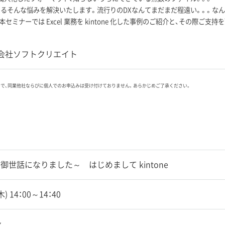
るそんな悩みを解決いたします。流行りのDXなんてまだまだ程遠い。。。な
本セミナーでは Excel 業務を kintone 化した事例のご紹介と、その際
会社ソフトクリエイト
ので、同業他社ならびに個人でのお申込みは受け付けておりません。あらかじめご了承ください。
l よ御世話になりました～ はじめまして kintone
(木) 14：00～14：40
ン