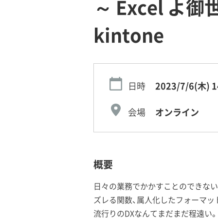
～ Excel
kintone
日時
2023/7/6(木)
1
会場
オンライン
概要
日々の業務でかかすことのできない 
ズレる関数、属人化したフォーマッ
流行りのDXなんてまだまだ程遠い