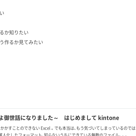
たい
ているか知りたい
をどう作るか見てみたい
el よ御世話になりました～ はじめまして kintone
かかすことのできない Excel 。でも本当は、もう気づいてしまっているので
属人化したフォーマット、知らないうちにできている無数のファイル。。。