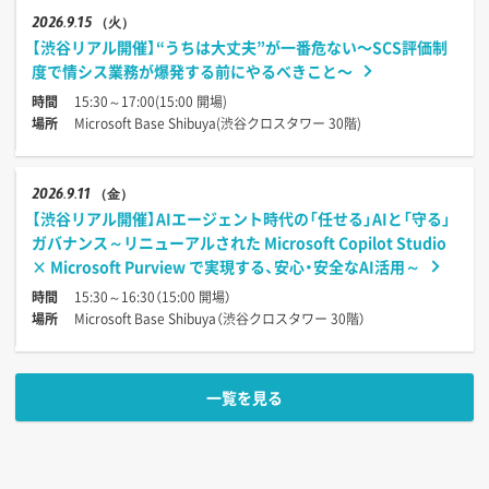
2026
9.15
（火）
【渋谷リアル開催】“うちは大丈夫”が一番危ない〜SCS評価制
度で情シス業務が爆発する前にやるべきこと〜
時間
15:30～17:00(15:00 開場)
場所
Microsoft Base Shibuya(渋谷クロスタワー 30階)
2026
9.11
（金）
【渋谷リアル開催】AIエージェント時代の「任せる」AIと「守る」
ガバナンス～リニューアルされた Microsoft Copilot Studio
× Microsoft Purview で実現する、安心・安全なAI活用～
時間
15:30～16:30（15:00 開場）
場所
Microsoft Base Shibuya（渋谷クロスタワー 30階）
一覧を見る