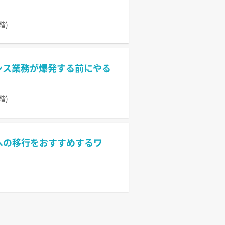
階)
情シス業務が爆発する前にやる
階)
n への移行をおすすめするワ