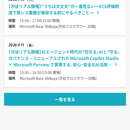
2026
9.15
（火）
【渋谷リアル開催】“うちは大丈夫”が一番危ない〜SCS評価制
度で情シス業務が爆発する前にやるべきこと〜
時間
15:30～17:00(15:00 開場)
場所
Microsoft Base Shibuya(渋谷クロスタワー 30階)
2026
9.11
（金）
【渋谷リアル開催】AIエージェント時代の「任せる」AIと「守る」
ガバナンス～リニューアルされた Microsoft Copilot Studio
× Microsoft Purview で実現する、安心・安全なAI活用～
時間
15:30～16:30（15:00 開場）
場所
Microsoft Base Shibuya（渋谷クロスタワー 30階）
一覧を見る