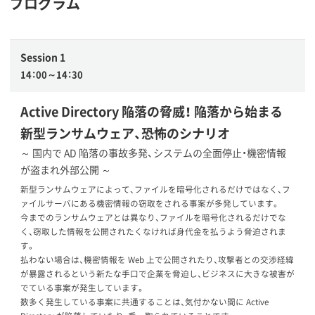
プログラム
Session 1
14：00～14：30
Active Directory 陥落の脅威！ 陥落から始まる
新型ランサムウェア、恐怖のシナリオ​
～ 国内で AD 陥落の事故多発、システムの全面停止・機密情報
が盗まれ外部公開 ～
新型ランサムウェアによって、ファイルを暗号化されるだけではなく、フ
ァイルサーバにある機密情報の窃取をされる事案が多発しています。
今までのランサムウェアとは異なり、ファイルを暗号化されるだけでな
く、窃取した情報を公開されたくなければ身代金を払うよう脅迫されま
す。
払わない場合は、機密情報を Web 上で公開されたり、攻撃者との交渉経緯
が暴露されるという新たな手口で企業を脅迫し、ビジネスに大きな被害が
でている事案が発生しています。
数多く発生している事案に共通することは、気付かない間に Active