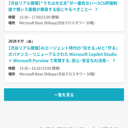
【渋谷リアル開催】“うちは大丈夫”が一番危ない〜SCS評価制
度で情シス業務が爆発する前にやるべきこと〜
時間
15:30～17:00(15:00 開場)
場所
Microsoft Base Shibuya(渋谷クロスタワー 30階)
2026
9.11
（金）
【渋谷リアル開催】AIエージェント時代の「任せる」AIと「守る」
ガバナンス～リニューアルされた Microsoft Copilot Studio
× Microsoft Purview で実現する、安心・安全なAI活用～
時間
15:30～16:30（15:00 開場）
場所
Microsoft Base Shibuya（渋谷クロスタワー 30階）
一覧を見る