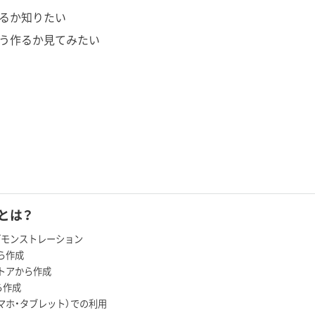
ているか知りたい
をどう作るか見てみたい
e とは？
デモンストレーション
ら作成
トアから作成
から作成
マホ・タブレット）での利用