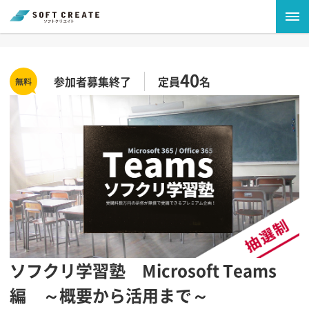
40
参加者募集終了
定員
名
ソフクリ学習塾 Microsoft Teams
編 ～概要から活用まで～