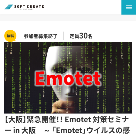
30
参加者募集終了
定員
名
【大阪】緊急開催！！ Emotet 対策セミナ
ー in 大阪 ～ 「Emotet」ウイルスの感