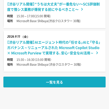
【渋谷リアル開催】“うちは大丈夫”が一番危ない〜SCS評価制
度で情シス業務が爆発する前にやるべきこと〜
時間
15:30～17:00(15:00 開場)
場所
Microsoft Base Shibuya(渋谷クロスタワー 30階)
2026
9.11
（金）
【渋谷リアル開催】AIエージェント時代の「任せる」AIと「守る」
ガバナンス～リニューアルされた Microsoft Copilot Studio
× Microsoft Purview で実現する、安心・安全なAI活用～
時間
15:30～16:30（15:00 開場）
場所
Microsoft Base Shibuya（渋谷クロスタワー 30階）
一覧を見る