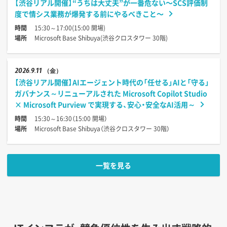
【渋谷リアル開催】“うちは大丈夫”が一番危ない〜SCS評価制
度で情シス業務が爆発する前にやるべきこと〜
時間
15:30～17:00(15:00 開場)
場所
Microsoft Base Shibuya(渋谷クロスタワー 30階)
2026
9.11
（金）
【渋谷リアル開催】AIエージェント時代の「任せる」AIと「守る」
ガバナンス～リニューアルされた Microsoft Copilot Studio
× Microsoft Purview で実現する、安心・安全なAI活用～
時間
15:30～16:30（15:00 開場）
場所
Microsoft Base Shibuya（渋谷クロスタワー 30階）
一覧を見る