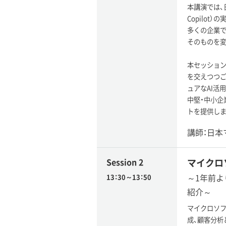
本講演では、
Copilot
多くの企業で
そのものを
本セッション
を交えつつご
ュアなAI活
中堅・中小企
トを提供しま
講師：日本
Session 2
マイクロソ
～1年前よ
13：30～13：50
紹介～
マイクロソフト
成、顧客分析