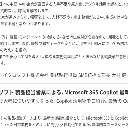
日本の中堅・中小企業が直面する人手不足や属人化、デジタル活用の遅れといった課題を背
）の実践的な活用事例を解説します。
DXが進みきらない要因として、人材不足や方針未整備がある中、生成AIは単
変革する鍵となりつつあります。
では、経営・マネジメントの視点から、なぜ今生成AIが必要なのか、組織とし
紹介します。また、職場や顧客データを安全に活用する仕組みについても触れ、Micr
用の考え方を紹介。
業でも安心してAIを導入し、単なる業務効率化にとどまらない組織変革や意
す。
マイクロソフト株式会社 業務執行役員 SMB統括本部長 大村 健
フト 製品担当営業による、Microsoft 365 Copilot 
り大幅に使いやすくなった、Copilot 活用術をご紹介。最新の C
の製品担当チームより、最新の機能の紹介として、Microsoft 365 と Copi
といった日常業務をどのように高度化・自動化できるか、具体的なユースケー