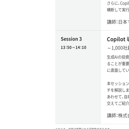
さらに、Cop
横断して実行
講師：日本
Session 3
Copil
～1,00
13：50～14：10
生成AIの投
ることが重要
に直面してい
本セッションで
チを解説しま
あわせて、自
交えてご紹介
講師：株式