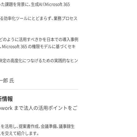
景に、生成AI（Microsoft 365
なる効率化ツールにとどまらず、業務プロセス
てどのように活用すべきかを日本での導入事例
osoft 365 の権限モデルに基づくセキ
思決定の高度化につなげるための実践的なヒン
一郎 氏
最新情報
owork まで法人の活用ポイントをご
lot を活用し、提案書作成、会議準備、議事録生
スを交えて紹介します。