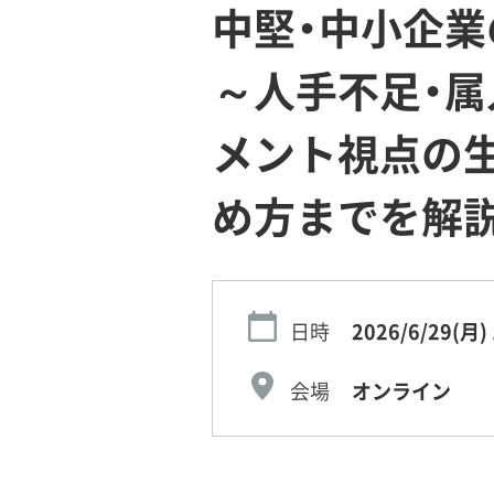
中堅・中小企業の
～人手不足・属
メント視点の生
め方までを解
日時
2026/6/29(月)
会場
オンライン