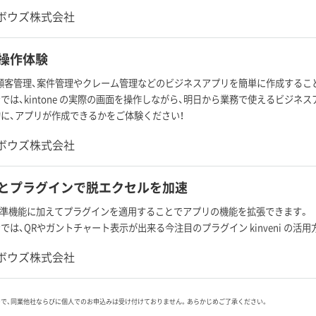
ボウズ株式会社
e 操作体験
e は、顧客管理、案件管理やクレーム管理などのビジネスアプリを簡単に作成する
では、kintone の実際の画面を操作しながら、明日から業務で使えるビジネ
に、アプリが作成できるかをご体験ください！
ボウズ株式会社
ne とプラグインで脱エクセルを加速
e は標準機能に加えてプラグインを適用することでアプリの機能を拡張できます。
では、QRやガントチャート表示が出来る今注目のプラグイン kinveni の活
ボウズ株式会社
ので、同業他社ならびに個人でのお申込みは受け付けておりません。あらかじめご了承ください。