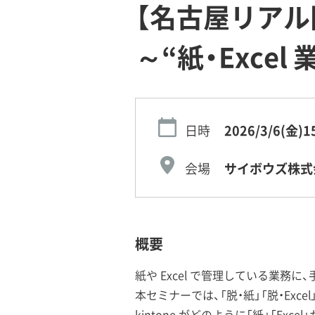
【名古屋リアル開
～“紙・Exce
日時
2026/3/6(金)
1
会場
サイボウズ株式
概要
紙や Excel で管理している業務
本セミナーでは、「脱・紙」「脱・Exc
kintone がどのように「紙」「Ex