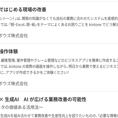
ne ではじめる現場の改善
ne（キントーン）」は、開発の知識がなくても自社の業務に合わせたシステムを直
は、「脱・Excel、脱・紙」をテーマによくあるお困りごとを kintone でど
ボウズ株式会社
e 操作体験
ne」は、顧客管理、案件管理やクレーム管理などのビジネスアプリを簡単に作成する
では、kintone の実際の画面を操作しながら、明日から業務で使えるビジネ
に、アプリが作成できるかをご体験ください！
ボウズ株式会社
ne × 生成AI AI が広げる業務改善の可能性
ータの価値ある活用法〜
生成AIを組み合わせて業務改善や生産性向上を図りたいものの、「必要な情報